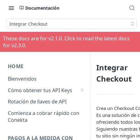
Documentación
Integrar Checkout
These docs are for v
2.1.0
. Click to read the latest docs
for v
2.3.0
.
Integrar
HOME
Checkout
Bienvenidos
Cómo obtener tus API Keys
API Keys Producción
Rotación de llaves de API
Crea un Checkout Con
API Keys Pruebas
Comienza a cobrar rápido con
Es una solución de c
Conekta
API Keys otros Negocios
ofreciendo todos los
Siguiendo nuestras 
tu sitio sin ningún 
PAGOS A LA MEDIDA CON