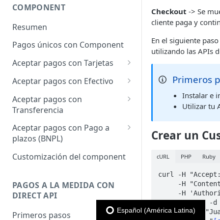
COMPONENT
Checkout
-> Se mues
cliente paga y conti
Resumen
En el siguiente pas
Pagos únicos con Component
utilizando las APIs 
Aceptar pagos con Tarjetas
Cargo único
Primeros 
Aceptar pagos con Efectivo
Cargo a Meses Sin Intereses
Cargo único
Instalar e 
Aceptar pagos con
Utilizar tu
Transferencia
Cargo bajo demanda
Cargo único
Aceptar pagos con Pago a
Crear un Cu
plazos (BNPL)
Cargo único
Customización del component
cURL
PHP
Ruby
curl -H "Accept:
     -H "Content-type: application/json" \

PAGOS A LA MEDIDA CON
     -H 'Authorization: Bearer key_XXXXXXX' \

DIRECT API
     -X POST -d '{

Español (América Latina)
    "name": "Juan Perez",

Primeros pasos