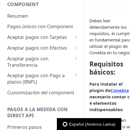
COMPONENT
Resumen
Debes leer
Pagos únicos con Component
detenidamente los
requisitos, el cumpli
Aceptar pagos con Tarjetas
es fundamental par
Cargo único
utilizar el plugin de
Aceptar pagos con Efectivo
Conekta en tu negoc
Cargo a Meses Sin Intereses
Cargo único
Aceptar pagos con
Requisitos
Transferencia
Cargo bajo demanda
básicos:
Cargo único
Aceptar pagos con Pago a
plazos (BNPL)
Para instalar el
Cargo único
plugin de
Conekta
Customización del component
necesario contar 
4 elementos
PAGOS A LA MEDIDA CON
indispensables:
DIRECT API
Una tienda en
Español (América Latina)
WordPress, si a
Primeros pasos