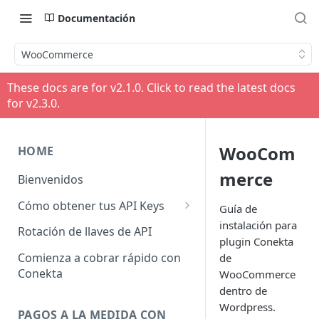
Documentación
WooCommerce
These docs are for v
2.1.0
. Click to read the latest docs
for v
2.3.0
.
WooCom
HOME
merce
Bienvenidos
Cómo obtener tus API Keys
Guía de
instalación para
API Keys Producción
Rotación de llaves de API
plugin Conekta
API Keys Pruebas
Comienza a cobrar rápido con
de
Conekta
WooCommerce
API Keys otros Negocios
dentro de
Wordpress.
PAGOS A LA MEDIDA CON