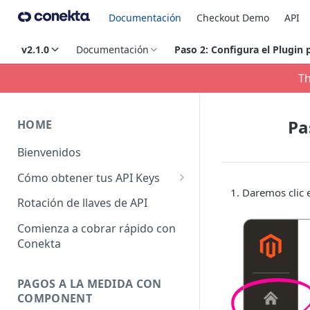
Documentación
Checkout Demo
API
v2.1.0
Documentación
Paso 2: Configura el Plugin
Th
Pa
HOME
Bienvenidos
Cómo obtener tus API Keys
Daremos clic 
API Keys Producción
Rotación de llaves de API
API Keys Pruebas
Comienza a cobrar rápido con
Conekta
API Keys otros Negocios
PAGOS A LA MEDIDA CON
COMPONENT