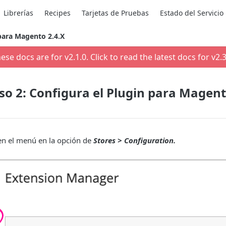
Librerías
Recipes
Tarjetas de Pruebas
Estado del Servicio
 para Magento 2.4.X
ese docs are for v
2.1.0
. Click to read the latest docs for v
2.3
so 2: Configura el Plugin para Magent
en el menú en la opción de
Stores > Configuration.