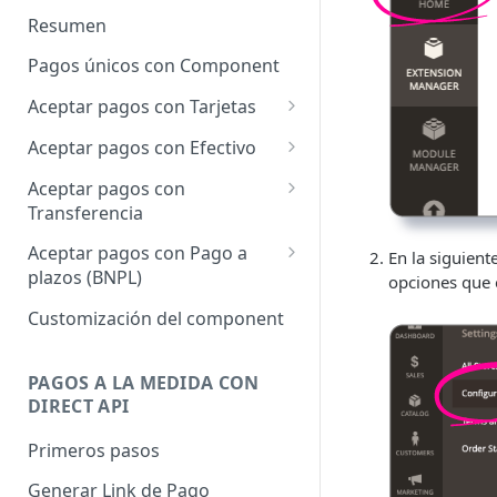
Resumen
Pagos únicos con Component
Aceptar pagos con Tarjetas
Cargo único
Aceptar pagos con Efectivo
Cargo a Meses Sin Intereses
Cargo único
Aceptar pagos con
Transferencia
Cargo bajo demanda
Cargo único
Aceptar pagos con Pago a
En la siguien
plazos (BNPL)
opciones que 
Cargo único
Customización del component
PAGOS A LA MEDIDA CON
DIRECT API
Primeros pasos
Generar Link de Pago