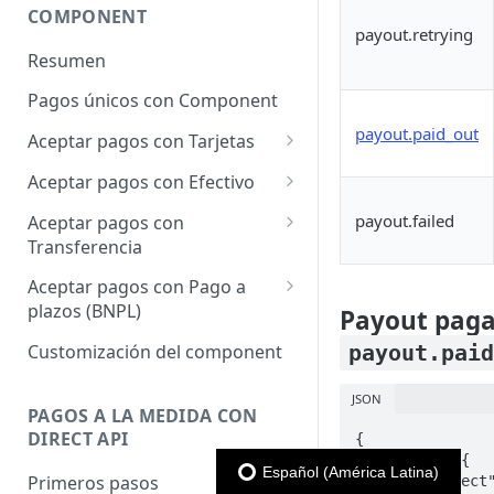
COMPONENT
payout.retrying
Resumen
Pagos únicos con Component
payout.paid_out
Aceptar pagos con Tarjetas
Cargo único
Aceptar pagos con Efectivo
Cargo a Meses Sin Intereses
Cargo único
payout.failed
Aceptar pagos con
Transferencia
Cargo bajo demanda
Cargo único
Aceptar pagos con Pago a
plazos (BNPL)
Payout paga
Cargo único
payout.pai
Customización del component
JSON
PAGOS A LA MEDIDA CON
DIRECT API
{

    "data": {

Español (América Latina)
Primeros pasos
        "object": {
