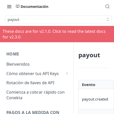
Documentación
payout
These docs are for v
2.1.0
. Click to read the latest docs
for v
2.3.0
.
payout
HOME
Bienvenidos
Cómo obtener tus API Keys
API Keys Producción
Rotación de llaves de API
Evento
API Keys Pruebas
Comienza a cobrar rápido con
Conekta
payout.created
API Keys otros Negocios
PAGOS A LA MEDIDA CON