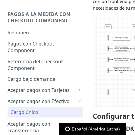
con un front end pr
necesidades de tu m
PAGOS A LA MEDIDA CON
CHECKOUT COMPONENT
Resumen
Pagos con Checkout
Component
Referencia del Checkout
Component
Cargo bajo demanda
Aceptar pagos con Tarjetas
Pagos con Tarjeta
Aceptar pagos con Efectivo
Apple Pay
Cargo único
Configurar t
Verificación de dominios
Google Pay
Aceptar pagos con
Apple Pay
Instalar el SD
Español (América Latina)
Transferencia
Cargo a Meses Sin Intereses