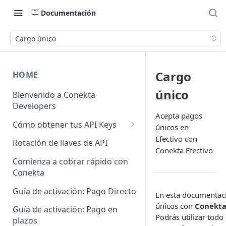
Documentación
Cargo único
Cargo
HOME
único
Bienvenido a Conekta
Developers
Acepta pagos
Cómo obtener tus API Keys
únicos en
API Keys Producción
Efectivo con
Rotación de llaves de API
Conekta Efectivo
API Keys Pruebas
Comienza a cobrar rápido con
Conekta
API Keys otros Negocios
Guía de activación: Pago Directo
En esta documentac
únicos con
Conekta
Guía de activación: Pago en
Podrás utilizar todo
plazos