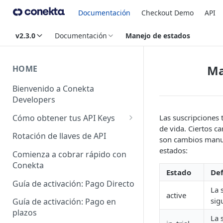
Documentación
Checkout Demo
API
v2.3.0
Documentación
Manejo de estados
Ma
HOME
Bienvenido a Conekta
Developers
Cómo obtener tus API Keys
Las suscripciones 
de vida. Ciertos c
API Keys Producción
Rotación de llaves de API
son cambios manual
API Keys Pruebas
estados:
Comienza a cobrar rápido con
Conekta
API Keys otros Negocios
Estado
Def
Guía de activación: Pago Directo
La 
active
sig
Guía de activación: Pago en
plazos
La 