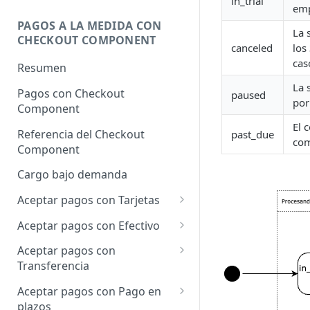
in_trial
emp
PAGOS A LA MEDIDA CON
La 
CHECKOUT COMPONENT
canceled
los
cas
Resumen
La 
Pagos con Checkout
paused
por
Component
El 
Referencia del Checkout
past_due
com
Component
Cargo bajo demanda
Aceptar pagos con Tarjetas
Pagos con Tarjeta
Aceptar pagos con Efectivo
Apple Pay
Cargo único
Aceptar pagos con
Verificación de dominios
Transferencia
Google Pay
Apple Pay
Cargo único
Aceptar pagos con Pago en
Cargo a Meses Sin Intereses
plazos