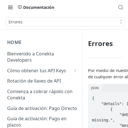
Documentación
Errores
Errores
HOME
Bienvenido a Conekta
Developers
Cómo obtener tus API Keys
Por medio de nuestr
de cualquier error a
API Keys Producción
Rotación de llaves de API
JSON
API Keys Pruebas
Comienza a cobrar rápido con
Conekta
{

API Keys otros Negocios
    "details": [

Guía de activación: Pago Directo
        {

            "debug_message": "The \"allowed_payout_methods\" is 
Guía de activación: Pago en
missing.",

plazos
            "message": "El parametro \"allowed_payout_methods\" es 