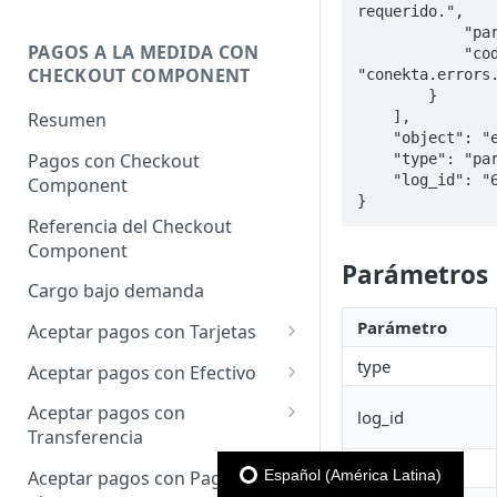
requerido.",

            "param": "allowed_payout_methods",

PAGOS A LA MEDIDA CON
            "code": 
CHECKOUT COMPONENT
"conekta.errors.
        }

    ],

Resumen
    "object": "error",

Pagos con Checkout
    "type": "parameter_validation_error",

    "log_id": "6334dc60cae77f0001abe0c0"

Component
}
Referencia del Checkout
Component
Parámetros
Cargo bajo demanda
Parámetro
Aceptar pagos con Tarjetas
Pagos con Tarjeta
type
Aceptar pagos con Efectivo
Apple Pay
Cargo único
Aceptar pagos con
log_id
Verificación de dominios
Transferencia
Google Pay
Apple Pay
Cargo único
details
Español (América Latina)
Aceptar pagos con Pago en
Cargo a Meses Sin Intereses