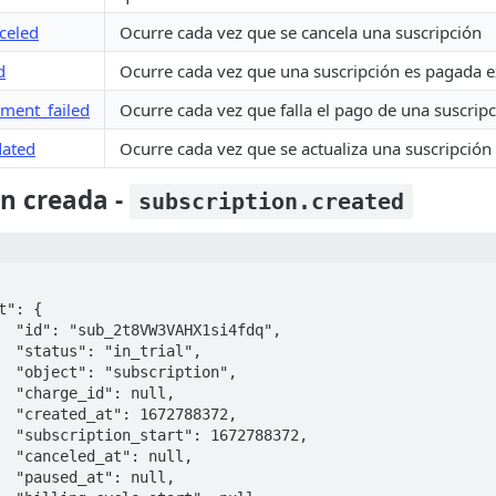
celed
Ocurre cada vez que se cancela una suscripción
d
Ocurre cada vez que una suscripción es pagada 
yment_failed
Ocurre cada vez que falla el pago de una suscrip
dated
Ocurre cada vez que se actualiza una suscripción
ón creada -
subscription.created
q",

",

",

l,

2,

72,

l,

l,
