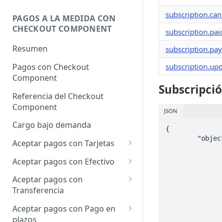
subscription.can
PAGOS A LA MEDIDA CON
CHECKOUT COMPONENT
subscription.pai
Resumen
subscription.pa
Pagos con Checkout
subscription.up
Component
Subscripci
Referencia del Checkout
Component
JSON
Cargo bajo demanda
{

	"object": {

Aceptar pagos con Tarjetas
		"id": "sub_2t8VW3VAHX1si4fd
Pagos con Tarjeta
		"status": "in_trial
Aceptar pagos con Efectivo
		"object": "subscription
Apple Pay
Cargo único
		"charge_id": nul
Aceptar pagos con
		"created_at": 167278837
Verificación de dominios
Transferencia
Google Pay
		"subscription_start": 16727883
Apple Pay
Cargo único
		"canceled_at": nul
Aceptar pagos con Pago en
Cargo a Meses Sin Intereses
		"paused_at": nul
plazos